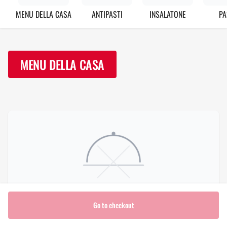
MENU DELLA CASA
ANTIPASTI
INSALATONE
PA
MENU DELLA CASA
Go to checkout
Insalata Gallinacci e Mela