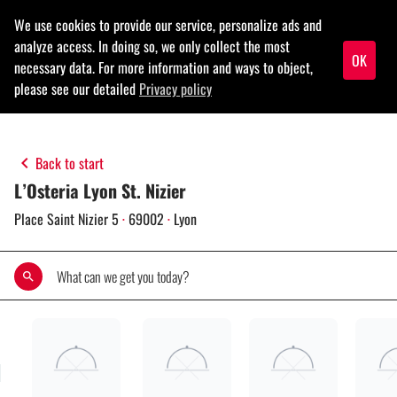
menu
keyboard_arrow_left
Back to start
L’Osteria Lyon St. Nizier
Place Saint Nizier 5
·
69002
·
Lyon
search
rch